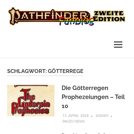
das
Pathfinder
Fanblog
2
MENÜ
Fanblog
Zum
Inhalt
SCHLAGWORT:
GÖTTERREGE
springen
Die Götterregen
Prophezeiungen – Teil
10
11. APRIL 2024
ADMIN
PAIZO NEWS