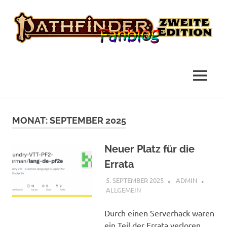
das
Pathfinder
Fanblog
2
MENÜ
Fanblog
Zum
Inhalt
MONAT:
SEPTEMBER 2025
springen
Neuer Platz für die
Errata
5. SEPTEMBER 2025
ADMIN
ALLGEMEIN
Durch einen Serverhack waren
ein Teil der Errata verloren