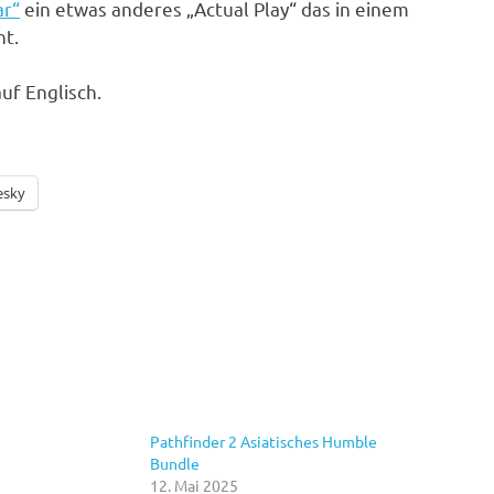
ar“
ein etwas anderes „Actual Play“ das in einem
ht.
uf Englisch.
esky
Pathfinder 2 Asiatisches Humble
Bundle
12. Mai 2025