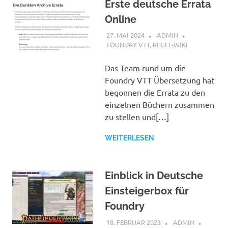
Erste deutsche Errata
Online
27. MAI 2024
ADMIN
FOUNDRY VTT
,
REGEL-WIKI
Das Team rund um die
Foundry VTT Übersetzung hat
begonnen die Errata zu den
einzelnen Büchern zusammen
zu stellen und[…]
WEITERLESEN
Einblick in Deutsche
Einsteigerbox für
Foundry
18. FEBRUAR 2023
ADMIN