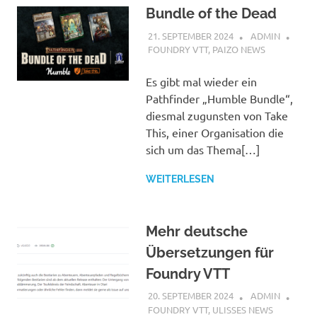
Bundle of the Dead
21. SEPTEMBER 2024
ADMIN
FOUNDRY VTT
,
PAIZO NEWS
Es gibt mal wieder ein
Pathfinder „Humble Bundle“,
diesmal zugunsten von Take
This, einer Organisation die
sich um das Thema[…]
WEITERLESEN
Mehr deutsche
Übersetzungen für
Foundry VTT
20. SEPTEMBER 2024
ADMIN
FOUNDRY VTT
,
ULISSES NEWS