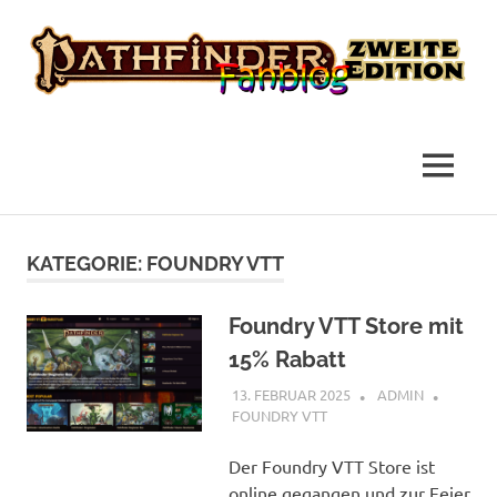
das
Pathfinder
Fanblog
2
MENÜ
Fanblog
Zum
Inhalt
KATEGORIE:
FOUNDRY VTT
springen
Foundry VTT Store mit
15% Rabatt
13. FEBRUAR 2025
ADMIN
FOUNDRY VTT
Der Foundry VTT Store ist
online gegangen und zur Feier