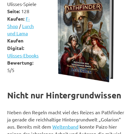
Ulisses-Spiele
Seite:
128
Kaufen:
F-
Shop
/
Lurch
und Lama
Kaufen
Digital:
Ulisses-Ebooks
Bewertung:
5/5
Nicht nur Hintergrundwissen
Neben den Regeln macht viel des Reizes an Pathfinder
ja gerade die reichhaltige Hintergrundwelt „Golarion“
aus. Bereits mit dem
Weltenband
konnte Paizo hier
zeigen das jahrelange Arbeit und Autoren die mit viel