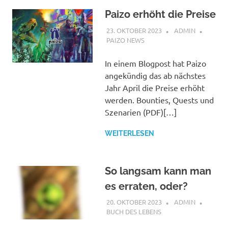
Paizo erhöht die Preise
23. OKTOBER 2023
ADMIN
PAIZO NEWS
In einem Blogpost hat Paizo
angekündig das ab nächstes
Jahr April die Preise erhöht
werden. Bounties, Quests und
Szenarien (PDF)[…]
WEITERLESEN
So langsam kann man
es erraten, oder?
20. OKTOBER 2023
ADMIN
BUCH DES LEBENS