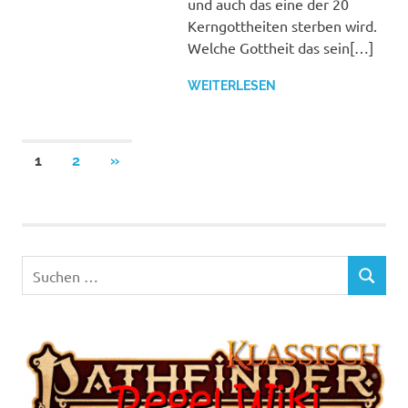
und auch das eine der 20
Kerngottheiten sterben wird.
Welche Gottheit das sein[…]
WEITERLESEN
Seitennummerierung
NÄCHSTE
1
2
»
BEITRÄGE
der
Beiträge
Suchen
SUCHEN
nach: