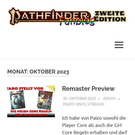
das
Pathfinder
Fanblog
2
MENÜ
Fanblog
Zum
Inhalt
MONAT:
OKTOBER 2023
springen
Remaster Preview
30. OKTOBER 2023
ADMIN
PAIZO NEWS
,
STREAMS
Ich habe von Paizo sowohl die
Player Core als auch die GM
Core Regeln erhalten und darf