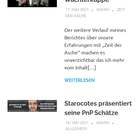
17. MAI 2021
ADMIN
ZEIT
DER ASCHE
Der weitere Verlauf meines
Berichtes über unsere
Erfahrungen mit „Zeit der
Asche“ machen es
unverzichtbar das ich mehr
vom Inhalt[…]
WEITERLESEN
Starocotes präsentiert
seine PnP Schätze
16. MAI 2021
ADMIN
ALLGEMEIN