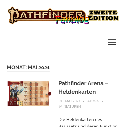
das
Pathfinder
Fanblog
2
MENÜ
Fanblog
Zum
Inhalt
MONAT:
MAI 2021
springen
Pathfinder Arena –
Heldenkarten
20. MAI 2021
ADMIN
MINIATUREN
Die Heldenkarten des
Basissets und deren Funktion