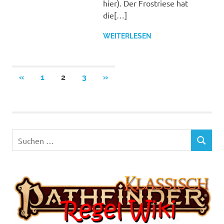
hier). Der Frostriese hat
die[…]
WEITERLESEN
Seitennummerierung
VORHERIGE
NÄCHSTE
«
1
2
3
»
BEITRÄGE
BEITRÄGE
der
Beiträge
Suchen
SUCHEN
nach: