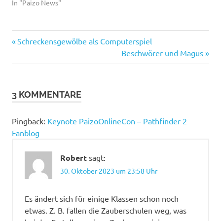
In "Paizo News"
Vorheriger
Beitragsnavigation
Schreckensgewölbe als Computerspiel
Beitrag:
Nächster
Beschwörer und Magus
Beitrag:
3 KOMMENTARE
Pingback:
Keynote PaizoOnlineCon – Pathfinder 2
Fanblog
Robert
sagt:
30. Oktober 2023 um 23:58 Uhr
Es ändert sich für einige Klassen schon noch
etwas. Z. B. fallen die Zauberschulen weg, was