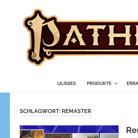
das
Fanblog
ULISSES
PRODUKTE
ERR
Zum
Inhalt
springen
SCHLAGWORT:
REMASTER
Re