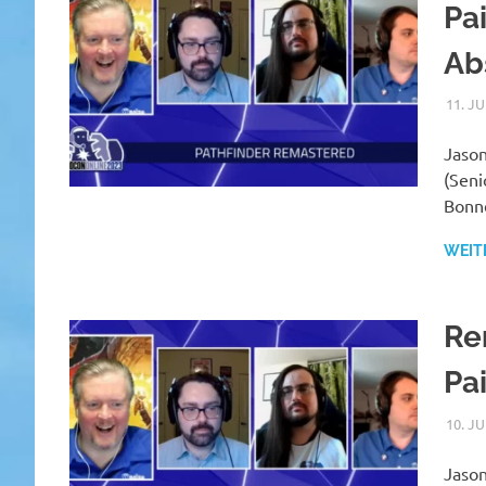
Pai
Ab
11. J
Jason
(Seni
Bonne
WEIT
Re
Pa
10. J
Jason