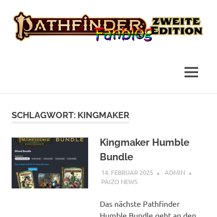
das
Pathfinder
Fanblog
2
MENÜ
Fanblog
Zum
Inhalt
SCHLAGWORT:
KINGMAKER
springen
Kingmaker Humble
Bundle
14. FEBRUAR 2025
ADMIN
PAIZO NEWS
Das nächste Pathfinder
Humble Bundle geht an den