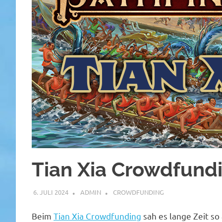
Tian Xia Crowdfundi
6. JULI 2024
ADMIN
CROWDFUNDING
Beim
Tian Xia Crowdfunding
sah es lange Zeit so