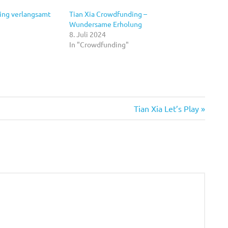
ing verlangsamt
Tian Xia Crowdfunding –
Wundersame Erholung
8. Juli 2024
In "Crowdfunding"
Nächster
Tian Xia Let’s Play
Beitrag: