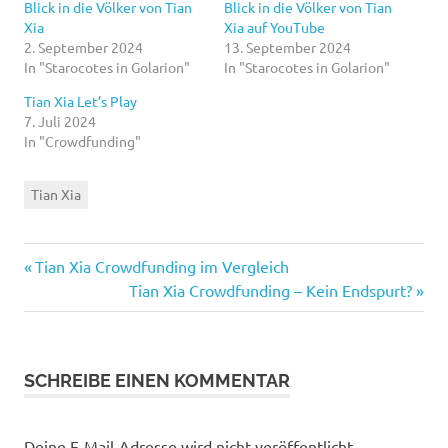
Blick in die Völker von Tian
Blick in die Völker von Tian
Xia
Xia auf YouTube
2. September 2024
13. September 2024
In "Starocotes in Golarion"
In "Starocotes in Golarion"
Tian Xia Let’s Play
7. Juli 2024
In "Crowdfunding"
Tian Xia
Vorheriger
Beitragsnavigation
Tian Xia Crowdfunding im Vergleich
Beitrag:
Nächster
Tian Xia Crowdfunding – Kein Endspurt?
Beitrag:
SCHREIBE EINEN KOMMENTAR
Deine E-Mail-Adresse wird nicht veröffentlicht.