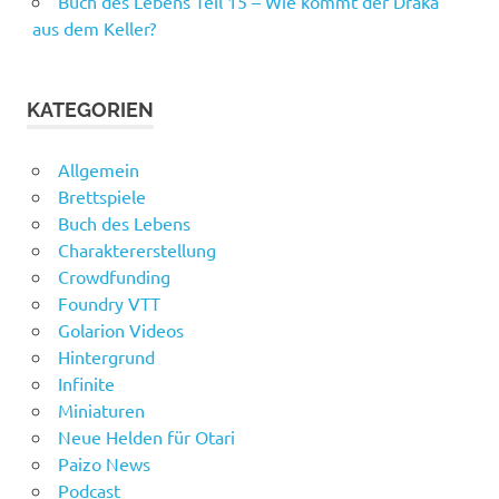
Buch des Lebens Teil 15 – Wie kommt der Draka
aus dem Keller?
KATEGORIEN
Allgemein
Brettspiele
Buch des Lebens
Charaktererstellung
Crowdfunding
Foundry VTT
Golarion Videos
Hintergrund
Infinite
Miniaturen
Neue Helden für Otari
Paizo News
Podcast