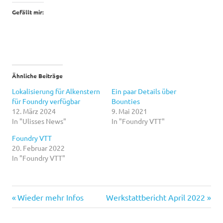
Gefällt mir:
Ähnliche Beiträge
Lokalisierung für Alkenstern
Ein paar Details über
für Foundry verfügbar
Bounties
12. März 2024
9. Mai 2021
In "Ulisses News"
In "Foundry VTT"
Foundry VTT
20. Februar 2022
In "Foundry VTT"
Vorheriger
Nächster
Beitragsnavigation
Wieder mehr Infos
Werkstattbericht April 2022
Beitrag:
Beitrag: