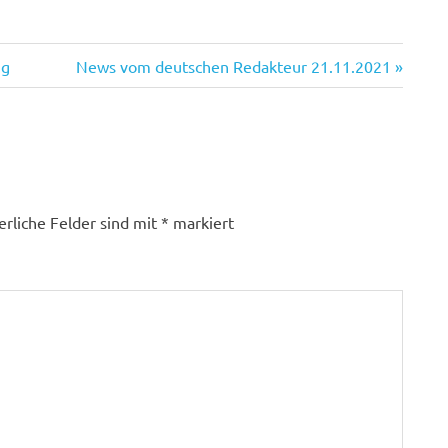
Nächster
ng
News vom deutschen Redakteur 21.11.2021
Beitrag:
erliche Felder sind mit
*
markiert