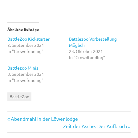
Ähnliche Beiträge
BattleZoo Kickstarter
Battlezoo Vorbestellung
2. September 2021
Möglich
In "Crowdfunding"
23. Oktober 2021
In "Crowdfunding"
Battlezoo Minis
8. September 2021
In "Crowdfunding"
BattleZoo
Vorheriger
Beitragsnavigation
Abendmahl in der Löwenlodge
Beitrag:
Nächster
Zeit der Asche: Der Aufbruch
Beitrag: