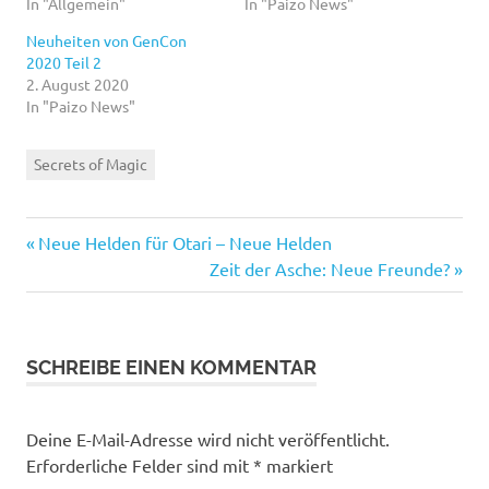
In "Allgemein"
In "Paizo News"
Neuheiten von GenCon
2020 Teil 2
2. August 2020
In "Paizo News"
Secrets of Magic
Vorheriger
Beitragsnavigation
Neue Helden für Otari – Neue Helden
Beitrag:
Nächster
Zeit der Asche: Neue Freunde?
Beitrag:
SCHREIBE EINEN KOMMENTAR
Deine E-Mail-Adresse wird nicht veröffentlicht.
Erforderliche Felder sind mit
*
markiert