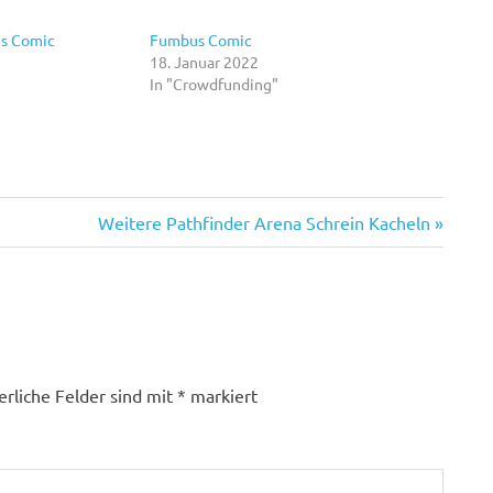
us Comic
Fumbus Comic
18. Januar 2022
In "Crowdfunding"
Nächster
Weitere Pathfinder Arena Schrein Kacheln
Beitrag:
erliche Felder sind mit
*
markiert