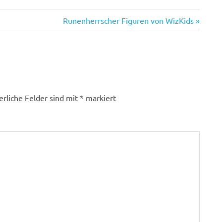
Nächster
Runenherrscher Figuren von WizKids
Beitrag:
erliche Felder sind mit
*
markiert