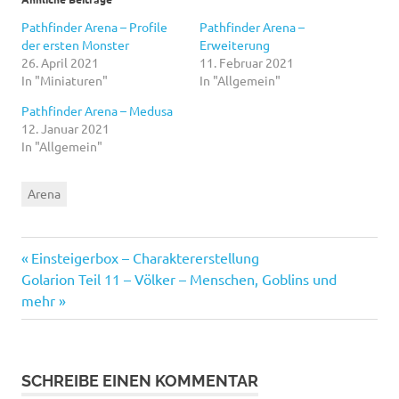
Pathfinder Arena – Profile
Pathfinder Arena –
der ersten Monster
Erweiterung
26. April 2021
11. Februar 2021
In "Miniaturen"
In "Allgemein"
Pathfinder Arena – Medusa
12. Januar 2021
In "Allgemein"
Arena
Vorheriger
Beitragsnavigation
Einsteigerbox – Charaktererstellung
Nächster
Beitrag:
Golarion Teil 11 – Völker – Menschen, Goblins und
Beitrag:
mehr
SCHREIBE EINEN KOMMENTAR