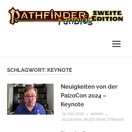
das
Pathfinder
Fanblog
2
MENÜ
Fanblog
Zum
Inhalt
SCHLAGWORT:
KEYNOTE
springen
Neuigkeiten von der
PaizoCon 2024 –
Keynote
26. MAI 2024
ADMIN
ALLGEMEIN
,
PAIZO NEWS
,
STREAMS