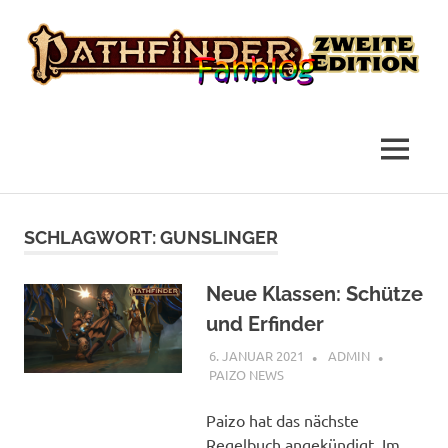
das
Pathfinder
Fanblog
2
MENÜ
Fanblog
Zum
Inhalt
SCHLAGWORT:
GUNSLINGER
springen
Neue Klassen: Schütze
und Erfinder
6. JANUAR 2021
ADMIN
PAIZO NEWS
Paizo hat das nächste
Regelbuch angekündigt. Im