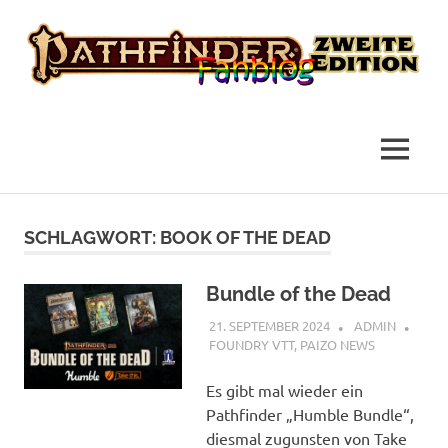
das
Pathfinder
Fanblog
2
MENÜ
Fanblog
Zum
Inhalt
SCHLAGWORT:
BOOK OF THE DEAD
springen
Bundle of the Dead
21. SEPTEMBER 2024
ADMIN
FOUNDRY VTT
,
PAIZO NEWS
Es gibt mal wieder ein
Pathfinder „Humble Bundle“,
diesmal zugunsten von Take