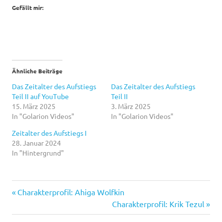
Gefällt mir:
Ähnliche Beiträge
Das Zeitalter des Aufstiegs
Das Zeitalter des Aufstiegs
Teil II auf YouTube
Teil II
15. März 2025
3. März 2025
In "Golarion Videos"
In "Golarion Videos"
Zeitalter des Aufstiegs I
28. Januar 2024
In "Hintergrund"
Vorheriger
Beitragsnavigation
Charakterprofil: Ahiga Wolfkin
Beitrag:
Nächster
Charakterprofil: Krik Tezul
Beitrag: