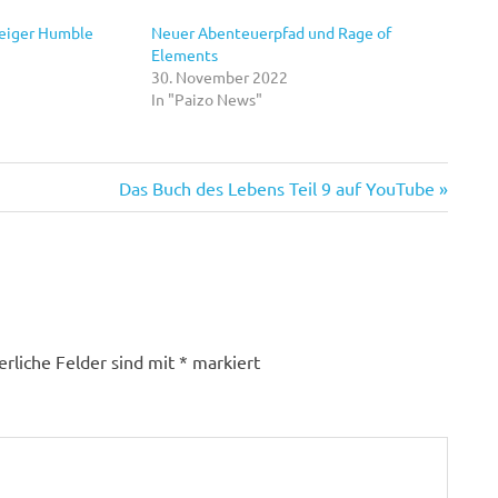
teiger Humble
Neuer Abenteuerpfad und Rage of
Elements
30. November 2022
In "Paizo News"
Nächster
Das Buch des Lebens Teil 9 auf YouTube
Beitrag:
erliche Felder sind mit
*
markiert