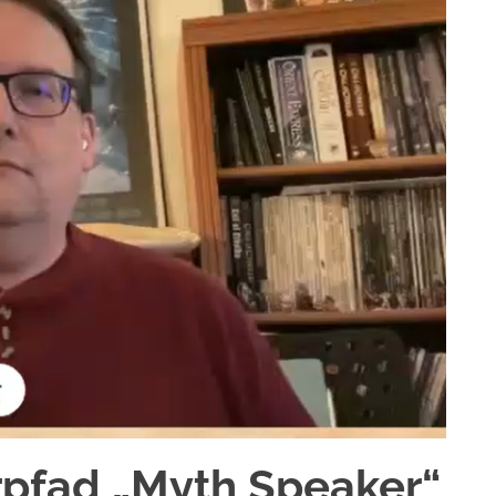
pfad „Myth Speaker“