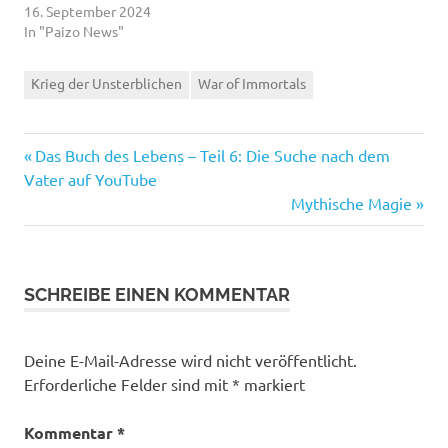
16. September 2024
In "Paizo News"
Krieg der Unsterblichen
War of Immortals
Vorheriger
Beitragsnavigation
Das Buch des Lebens – Teil 6: Die Suche nach dem
Beitrag:
Vater auf YouTube
Nächster
Mythische Magie
Beitrag:
SCHREIBE EINEN KOMMENTAR
Deine E-Mail-Adresse wird nicht veröffentlicht.
Erforderliche Felder sind mit
*
markiert
Kommentar
*