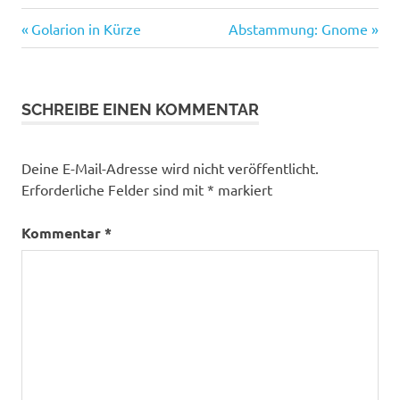
Vorheriger
Nächster
Beitragsnavigation
Golarion in Kürze
Abstammung: Gnome
Beitrag:
Beitrag:
SCHREIBE EINEN KOMMENTAR
Deine E-Mail-Adresse wird nicht veröffentlicht.
Erforderliche Felder sind mit
*
markiert
Kommentar
*