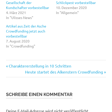
Gesellschaft der
Schlickpest vorbestellbar
Kundschafter vorbestellbar
10. Dezember 2020
4. März 2021
In "Allgemein"
In "Ulisses News"
Artikel aus Zeit der Asche
Crowdfunding jetzt auch
vorbestellbar
7. August 2020
In "Crowdfunding"
Vorheriger
Beitragsnavigation
Charaktererstellung in 10 Schritten
Beitrag:
Nächster
Heute startet des Alkenstern Crowdfunding
Beitrag:
SCHREIBE EINEN KOMMENTAR
Deine E-Mail-Adresse wird nicht veröffentlicht.