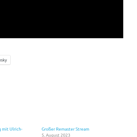
esky
 mit Ulrich-
Großer Remaster Stream
5. August 2023