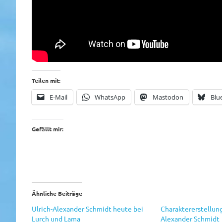
Teilen mit:
E-Mail
WhatsApp
Mastodon
Blu
Gefällt mir:
Ähnliche Beiträge
Ulrich-Alexander Schmidt heute bei
Charaktererstellung
Lurch und Lama
Alexander Schmidt