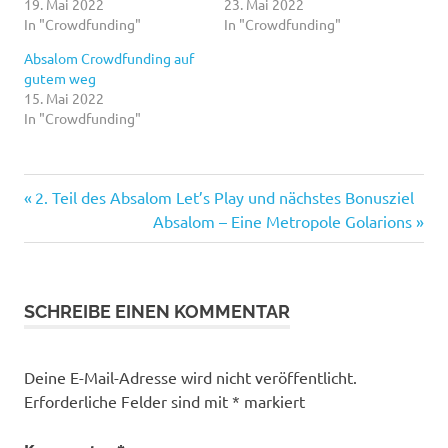
19. Mai 2022
23. Mai 2022
In "Crowdfunding"
In "Crowdfunding"
Absalom Crowdfunding auf
gutem weg
15. Mai 2022
In "Crowdfunding"
Vorheriger
Beitragsnavigation
2. Teil des Absalom Let’s Play und nächstes Bonusziel
Beitrag:
Nächster
Absalom – Eine Metropole Golarions
Beitrag:
SCHREIBE EINEN KOMMENTAR
Deine E-Mail-Adresse wird nicht veröffentlicht.
Erforderliche Felder sind mit
*
markiert