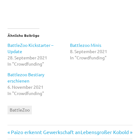
Ähnliche Beiträge
BattleZoo Kickstarter –
Battlezoo Minis
Update
8. September 2021
28. September 2021
In "Crowdfunding"
In "Crowdfunding"
Battlezoo Bestiary
erschienen
6. November 2021
In "Crowdfunding"
BattleZoo
Vorheriger
Nächster
Beitragsnavigation
Paizo erkennt Gewerkschaft an
Lebensgroßer Kobold
Beitrag:
Beitrag: