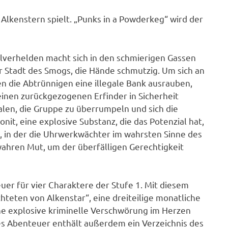
Alkenstern spielt. „Punks in a Powderkeg“ wird der
verhelden macht sich in den schmierigen Gassen
r Stadt des Smogs, die Hände schmutzig. Um sich an
en die Abtrünnigen eine illegale Bank ausrauben,
einen zurückgezogenen Erfinder in Sicherheit
len, die Gruppe zu überrumpeln und sich die
nit, eine explosive Substanz, die das Potenzial hat,
t, in der die Uhrwerkwächter im wahrsten Sinne des
wahren Mut, um der überfälligen Gerechtigkeit
uer für vier Charaktere der Stufe 1. Mit diesem
teten von Alkenstar“, eine dreiteilige monatliche
e explosive kriminelle Verschwörung im Herzen
es Abenteuer enthält außerdem ein Verzeichnis des