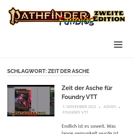
das
Pathfinder
Fanblog
2
MENÜ
Fanblog
Zum
Inhalt
SCHLAGWORT:
ZEIT DER ASCHE
springen
Zeit der Asche für
Foundry VTT
1. NOVEMBER 2022
ADMIN
FOUNDRY VTT
Endlich ist es soweit. Was
lange gemunkelt wurde ist