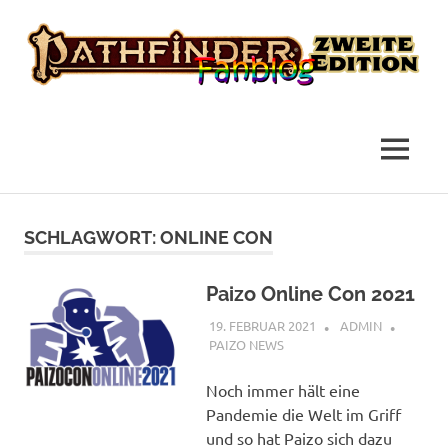
das
Pathfinder
Fanblog
2
MENÜ
Fanblog
Zum
Inhalt
SCHLAGWORT:
ONLINE CON
springen
Paizo Online Con 2021
19. FEBRUAR 2021
ADMIN
PAIZO NEWS
Noch immer hält eine
Pandemie die Welt im Griff
und so hat Paizo sich dazu