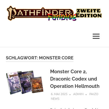
das
Pathfinder
Fanblog
2
MENÜ
Fanblog
Zum
Inhalt
SCHLAGWORT:
MONSTER CORE
springen
Monster Core 2,
Draconic Codex und
Operation Hellmouth
6. MAI 2025
ADMIN
PAIZO
NEWS