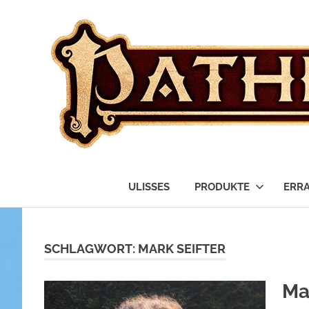
das
Fanblog
ULISSES
PRODUKTE
ERR
Zum
Inhalt
springen
SCHLAGWORT:
MARK SEIFTER
Mar