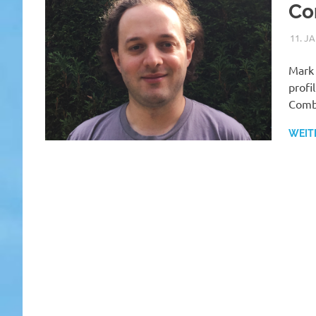
Co
11. J
Mark 
profi
Comb
WEIT