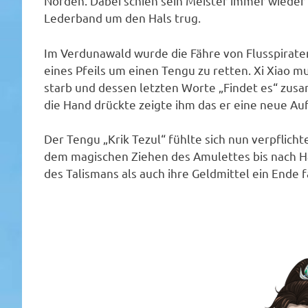
Norden. Dabei schien sein Meister immer wieder 
Lederband um den Hals trug.
Im Verdunawald wurde die Fähre von Flusspiraten
eines Pfeils um einen Tengu zu retten. Xi Xiao 
starb und dessen letzten Worte „Findet es“ zus
die Hand drückte zeigte ihm das er eine neue Au
Der Tengu „Krik Tezul“ fühlte sich nun verpflic
dem magischen Ziehen des Amulettes bis nach H
des Talismans als auch ihre Geldmittel ein Ende 