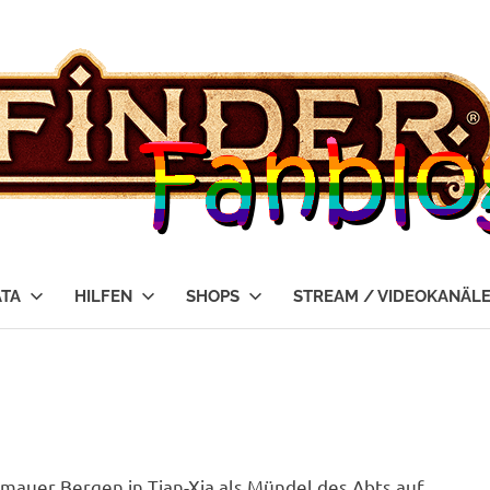
ATA
HILFEN
SHOPS
STREAM / VIDEOKANÄL
mauer Bergen in Tian-Xia als Mündel des Abts auf.