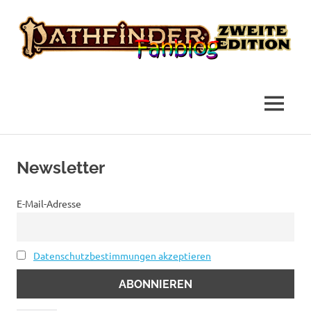
das
Pathfinder
Fanblog
2
MENÜ
Fanblog
Zum
Inhalt
Newsletter
springen
E-Mail-Adresse
Datenschutzbestimmungen akzeptieren