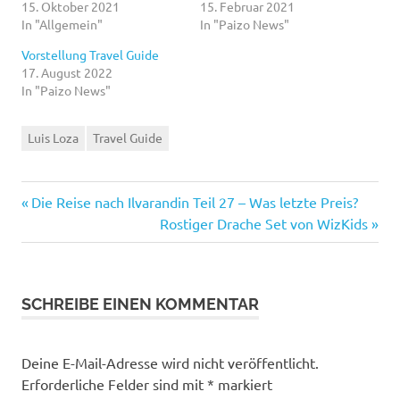
15. Oktober 2021
15. Februar 2021
In "Allgemein"
In "Paizo News"
Vorstellung Travel Guide
17. August 2022
In "Paizo News"
Luis Loza
Travel Guide
Vorheriger
Beitragsnavigation
Die Reise nach Ilvarandin Teil 27 – Was letzte Preis?
Beitrag:
Nächster
Rostiger Drache Set von WizKids
Beitrag:
SCHREIBE EINEN KOMMENTAR
Deine E-Mail-Adresse wird nicht veröffentlicht.
Erforderliche Felder sind mit
*
markiert