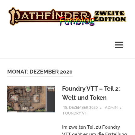
das
Pathfinder
Fanblog
2
MENÜ
Fanblog
Zum
Inhalt
MONAT:
DEZEMBER 2020
springen
Foundry VTT – Teil 2:
Welt und Token
18. DEZEMBER 2020
ADMIN
FOUNDRY VTT
Im zweiten Teil zu Foundry
VTT geht es um die Erstellung