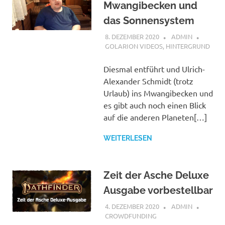
Mwangibecken und
das Sonnensystem
8. DEZEMBER 2020
ADMIN
GOLARION VIDEOS
,
HINTERGRUND
Diesmal entführt und Ulrich-
Alexander Schmidt (trotz
Urlaub) ins Mwangibecken und
es gibt auch noch einen Blick
auf die anderen Planeten[…]
WEITERLESEN
Zeit der Asche Deluxe
Ausgabe vorbestellbar
4. DEZEMBER 2020
ADMIN
CROWDFUNDING