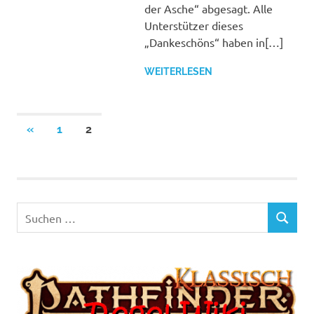
der Asche“ abgesagt. Alle
Unterstützer dieses
„Dankeschöns“ haben in[…]
WEITERLESEN
Seitennummerierung
VORHERIGE
«
1
2
BEITRÄGE
der
Beiträge
Suchen
SUCHEN
nach: