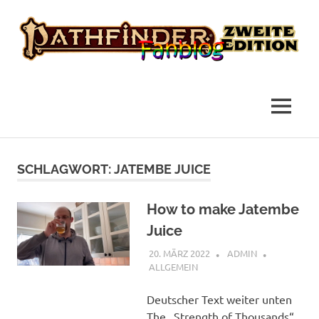
das
Pathfinder
Fanblog
2
MENÜ
Fanblog
Zum
Inhalt
SCHLAGWORT:
JATEMBE JUICE
springen
How to make Jatembe
Juice
20. MÄRZ 2022
ADMIN
ALLGEMEIN
Deutscher Text weiter unten
The „Strength of Thousands“